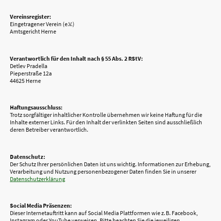
Vereinsregister:
Eingetragener Verein (e.V.)
Amtsgericht Herne
Verantwortlich für den Inhalt nach § 55 Abs. 2 RStV:
Detlev Pradella
Pieperstraße 12a
44625 Herne
Haftungsausschluss:
Trotz sorgfältiger inhaltlicher Kontrolle übernehmen wir keine Haftung für die
Inhalte externer Links. Für den Inhalt der verlinkten Seiten sind ausschließlich
deren Betreiber verantwortlich.
Datenschutz:
Der Schutz Ihrer persönlichen Daten ist uns wichtig. Informationen zur Erhebung,
Verarbeitung und Nutzung personenbezogener Daten finden Sie in unserer
Datenschutzerklärung
Social Media Präsenzen:
Dieser Internetauftritt kann auf Social Media Plattformen wie z. B. Facebook,
Instagram oder YouTube verweisen. Bitte beachten Sie die jeweiligen